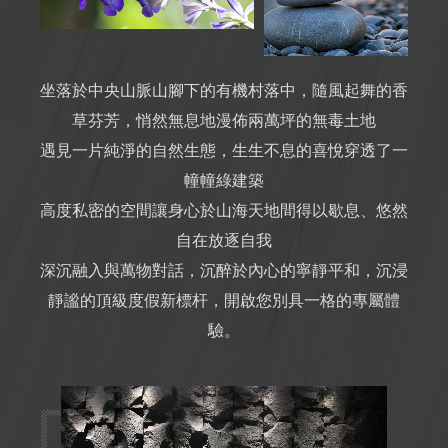
坐落於中央山脈山腳下的有機村落中，隨風起舞的香
草芬芳，悄然無息地漫佈兩萬坪的無毒土地
遇見一片純淨的自然生態，生生不息的喜悅穿透了一
幢幢綠建築
高度私密的空間讓身心於山海天地間得以歇息、悠然
自在放逐自我
深沉融入與萬物對話，沉醉於內心的寧靜平和，沉浸
靜謐的頂級度假新標杆，開啟您別具一格的專屬體
驗。