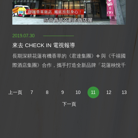
2019.07.30
來去 CHECK IN 電視報導
長期深耕花蓮有機香草的《君達集團》➕ 與《千禧國
際酒店集團》合作，攜手打造全新品牌「花蓮秧悅千
禧度假酒店」，以萬坪香草花園融合當地好山好水的
自然景觀，成為絕佳風景，這個夏天與您相約在靜謐
上一頁
7
8
9
10
11
12
13
自然的後山美地，深深呼吸清新香草與體驗生態，不
用出國也能享受真正放鬆的身心靈之旅。
下一頁