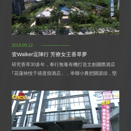
2019.09.12
壹Walker逗陣行 芳療女王香草夢
研究香草30多年，奉行無毒有機打造文創國際酒店
｢花蓮秧悅千禧度假酒店」，串聯小農把關源頭，堅
持做對的事—芳療女王・尹純綢董事長。