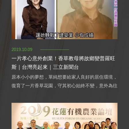
2019.10.09
一片孝心意外創業！香草教母將故鄉變普羅旺
斯｜台灣亮起來｜三立新聞台
原本小小的夢想，單純想要給家人良好的居住環境，
復育了一片香草花園，守其初心始終不變，意外為往
後的成就鋪路，懂得時代脈動，以香草做市場區隔，
小小護理師轉變為國際飯店創辦人，香草教母-尹純
綢董事長的故事。