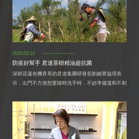
2020.03.12
防疫好幫手 君達茶樹精油超抗菌
深耕花蓮有機香草的君達集團研發長劉婉菁協理表
示，出門不方便想要隨時洗手時，不妨準備溫和不刺
激含酒精成分的抗菌乾洗手，草繹品牌最新推出添加
茶樹精油的防護潔手凝膠經SGS測試證明抗菌達
99.9%，能有效做好遠離病毒的防護。