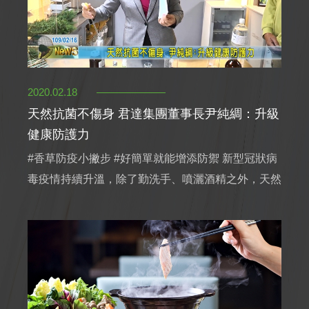
2020.02.18
天然抗菌不傷身 君達集團董事長尹純綢：升級
健康防護力
#香草防疫小撇步 #好簡單就能增添防禦 新型冠狀病
毒疫情持續升溫，除了勤洗手、噴灑酒精之外，天然
的精油也是生活中最好的防護力，君達休閒農場園區
內的｢茶樹精油」，具有淨化空氣、居家環境特性，
有助於抑菌、增強身體免疫力、有益呼吸系統的能量
來升級自己健康的防護力，清爽茶樹香氣也能在最近
的緊繃時刻療癒身心❤