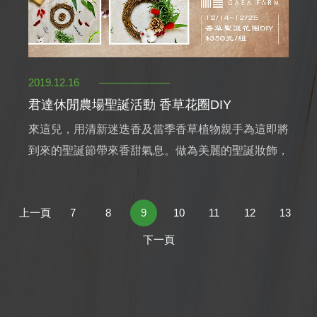
2019.12.16
君達休閒農場聖誕活動 香草花圈DIY
來這兒，用清新迷迭香及當季香草植物親手為這即將
到來的聖誕節帶來香甜氣息。做為美麗的聖誕妝飾，
或是贈與親友的贈品，再好不過。
上一頁
7
8
9
10
11
12
13
下一頁