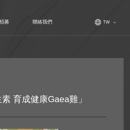
招募
聯絡我們
TW
素 育成健康Gaea雞」