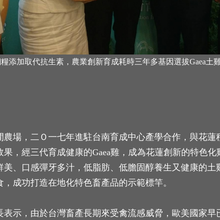
糧添加取代抗生素，農業創新育成耗時三年多基因選拔Gaea土
閒農場，二Ｏ一七年進駐台南育成中心產學合作，與花蓮
效果，經三代育成健康的Gaea雞，成為花蓮創新的特色
鮮美、口感彈牙多汁，低脂肪、低膽固醇養生又健康的土
食，成功打造在地化特色畜產品的示範標竿。
長表示，由於台灣畜產長期來受禽流感威脅，歐美國家早