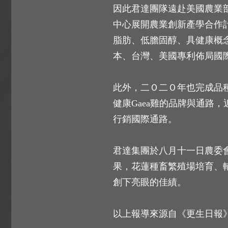
因此君達團隊遠赴美國農業
中心展開農業創新產學合作
脂肪、低膽固醇、具健康概
本、台灣、美國專利佈局國
此外，二Ｏ二Ｏ年也完成品
健康Gaea雞的品牌與通
行銷國際通路。
君達集團於八月十一日農委
果，花蓮種畜繁殖場培育、
創下亮眼的佳績。
以上報導來源自《更生日報