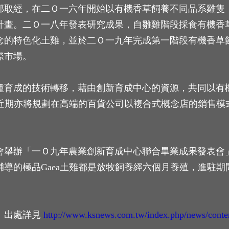
部取經，在二Ｏ一六年開始以有機香草飼養不同品系雞隻
計畫。二Ｏ一八年發表研究成果，自雛雞階段採食有機香草
念的特色化土雞，並於二Ｏ一九年完成第一階段有機香草
際市場。
種育成的技術轉移，藉由創新育成中心的資源，共同以有
路，近期亦將規劃在高端的百貨公司以複合式概念店的銷售
會舉辦「一Ｏ九年農業創新育成中心聯合畢業成果發表會
輔導的極品Gaea土雞都是放牧飼養經六個月養殖，進駐
》出處詳見
http://www.ksnews.com.tw/index.php/news/cont