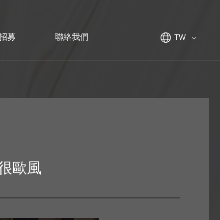
招募
聯絡我們
TW
很歐風