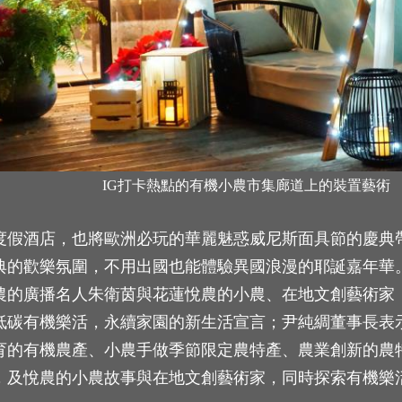
IG打卡熱點的有機小農市集廊道上的裝置藝術
度假酒店，也將歐洲必玩的華麗魅惑威尼斯面具節的慶典
的歡樂氛圍，不用出國也能體驗異國浪漫的耶誕嘉年華。
農的廣播名人朱衛茵與花蓮悅農的小農、在地文創藝術家
低碳有機樂活，永續家園的新生活宣言；尹純綢董事長表
育的有機農產、小農手做季節限定農特產、農業創新的農
，及悅農的小農故事與在地文創藝術家，同時探索有機樂