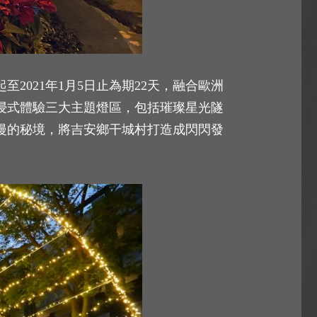
2021年1月5日止為期22天，融合歐洲
浸式體驗三大主題燈區，包括璀璨星光隧
漫的秘境，將吉安鄉干城村打造成閃閃發