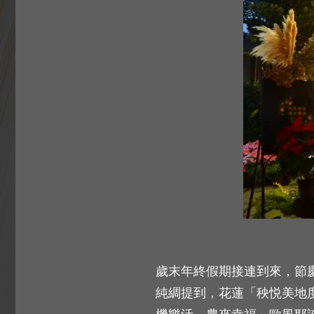
歲末年終假期接連到來，節
純綢提到，花蓮「秧悦美地