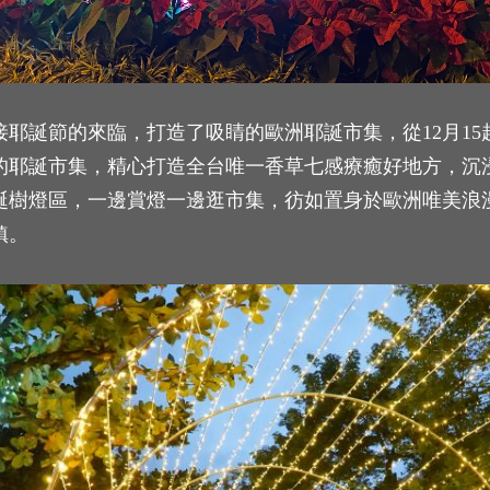
耶誕節的來臨，打造了吸睛的歐洲耶誕市集，從12月15起至
的耶誕市集，精心打造全台唯一香草七感療癒好地方，沉
誕樹燈區，一邊賞燈一邊逛市集，彷如置身於歐洲唯美浪
鎮。