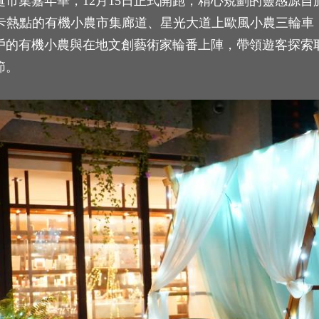
市集嘉年華，12月15日正式開跑，精心規劃的靈感源
打卡熱點的有機小農市集廊道、星光大道上歐風小農三輪車
戶的有機小農與在地文創藝術家輪番上陣，帶領遊客探索
節。