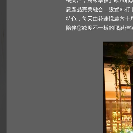
機樂活，農來幸福」歐風耶誕
農產品完美融合；設置IG
特色，每天由花蓮悅農六十
陪伴您歡度不一様的耶誕佳