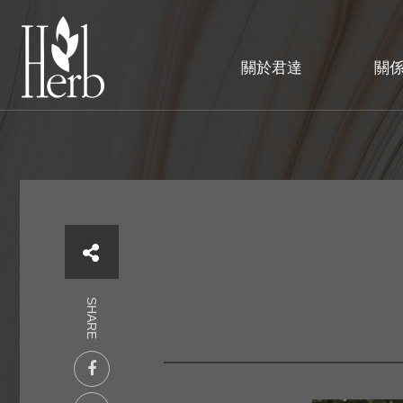
關於君達
關
SHARE