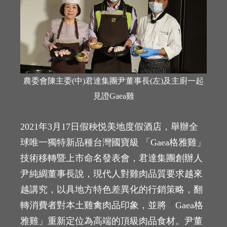
農委會陳主委(中)君達集團尹董事長(左)及主廚一起
見證Gaea雞
2021年3月17日假秧悦美地度假酒店，舉辦全
球唯一獨特新品種台灣國寶級 「Gaea格雅雞」
技術移轉暨上市命名發表會，君達集團創辦人
尹純綢董事長說，現代人對雞肉品質要求越來
越講究，以具地方特色差異化的行銷策略，翻
轉消費者對本土雞禽肉品印象，並將
「
Gaea格
雅雞」重新定位為高端的頂級肉品食材。尹董