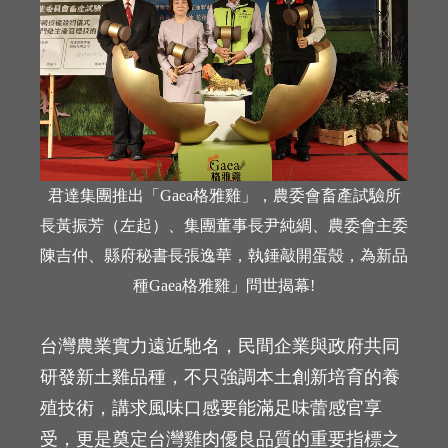
君達集團推出「Gaea格雅雞」，農委會畜產試驗所
長黃振芳（左起）、集團董事長尹純綢、農委會主委
陳吉仲、縣府秘書長張逸華，執錘敲開蛋殼，為新品
種Gaea格雅雞」問世揭幕!
台灣農業實力遠近馳名，民間企業與政府共同
研發新土雞品種，不只強調本土創新培育的養
殖技術，講求風味口感要能滿足味蕾感官享
受，更是奠定台灣雞肉優良品質的重要指標之