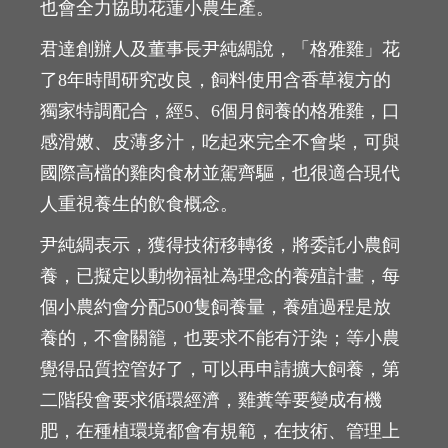
也會全力協助花蓮小農生產。
君達創辦人及董事長尹純綢說，「格雅雞」花
了8年時間研究改良，飼料使用含香草複方的
獨家特調配合，經5、6個月飼養的格雅雞，口
感滑嫩、皮薄多汁，吃起來完全不會柴，可與
國際高檔的雞肉食材並駕齊驅，也很適合現代
人重視養生的飲食概念。
尹純綢表示，獲得技術移轉後，將委託小農飼
養，已擬定以動物福祉為理念的養殖計畫，每
個小農約會分配500隻飼養量，養殖過程是放
養的，不會關籠，也要求不能有汙染；等小農
覺得品質控管好了，可以再申請擴大飼養，第
二階段會要求循環經濟，雞糞等要變成有機
肥，在種植環境都會有規範，在技術、管理上