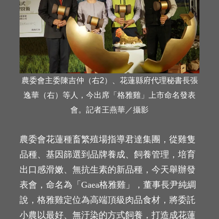
農委會主委陳吉仲（右2）、花蓮縣府代理秘書長張
逸華（右）等人，今出席「格雅雞」上市命名發表
會。記者王燕華／攝影
農委會花蓮種畜繁殖場指導君達集團，從雞隻
品種、基因篩選到品牌養成、飼養管理，培育
出口感滑嫩、無抗生素的新品種，今天舉辦發
表會，命名為「Gaea格雅雞」，董事長尹純綢
說，格雅雞定位為高端頂級肉品食材，將委託
小農以最好、無汙染的方式飼養，打造成花蓮