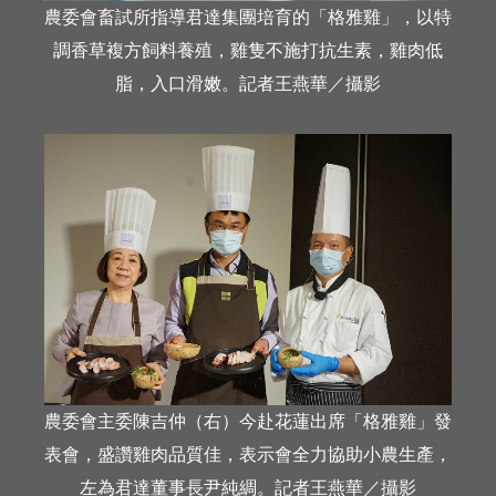
農委會畜試所指導君達集團培育的「格雅雞」，以特
調香草複方飼料養殖，雞隻不施打抗生素，雞肉低
脂，入口滑嫩。記者王燕華／攝影
農委會主委陳吉仲（右）今赴花蓮出席「格雅雞」發
表會，盛讚雞肉品質佳，表示會全力協助小農生產，
左為君達董事長尹純綢。記者王燕華／攝影